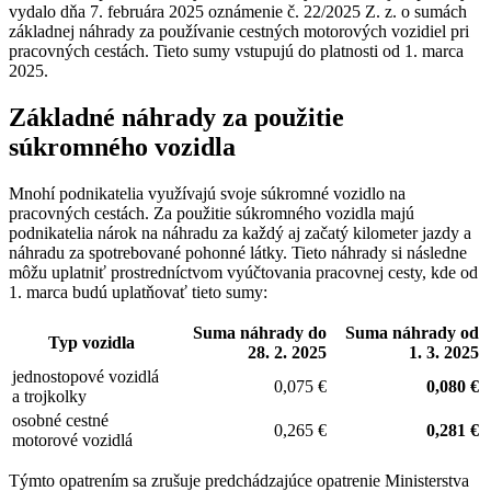
vydalo dňa 7. februára 2025 oznámenie č. 22/2025 Z. z. o sumách
základnej náhrady za používanie cestných motorových vozidiel pri
pracovných cestách. Tieto sumy vstupujú do platnosti od 1. marca
2025.
Základné náhrady za použitie
súkromného vozidla
Mnohí podnikatelia využívajú svoje súkromné vozidlo na
pracovných cestách. Za použitie súkromného vozidla majú
podnikatelia nárok na náhradu za každý aj začatý kilometer jazdy a
náhradu za spotrebované pohonné látky. Tieto náhrady si následne
môžu uplatniť prostredníctvom vyúčtovania pracovnej cesty, kde od
1. marca budú uplatňovať tieto sumy:
Suma náhrady do
Suma náhrady od
Typ vozidla
28. 2. 2025
1. 3. 2025
jednostopové vozidlá
0,075 €
0,080 €
a trojkolky
osobné cestné
0,265 €
0,281 €
motorové vozidlá
Týmto opatrením sa zrušuje predchádzajúce opatrenie Ministerstva