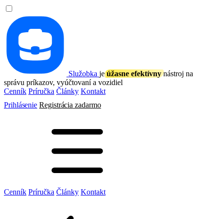
Služobka
je
úžasne efektívny
nástroj na
správu príkazov, vyúčtovaní a vozidiel
Cenník
Príručka
Články
Kontakt
Prihlásenie
Registrácia
zadarmo
Cenník
Príručka
Články
Kontakt