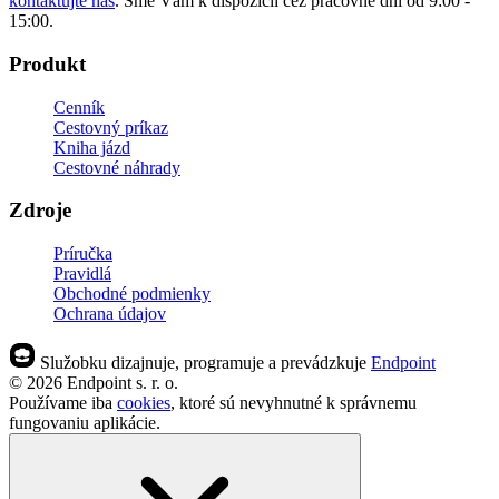
kontaktujte nás
. Sme Vám k dispozícii cez pracovné dni od 9:00 -
15:00.
Produkt
Cenník
Cestovný príkaz
Kniha jázd
Cestovné náhrady
Zdroje
Príručka
Pravidlá
Obchodné podmienky
Ochrana údajov
Služobku
dizajnuje, programuje a prevádzkuje
Endpoint
© 2026 Endpoint s. r. o.
Používame iba
cookies
, ktoré sú nevyhnutné k správnemu
fungovaniu aplikácie.