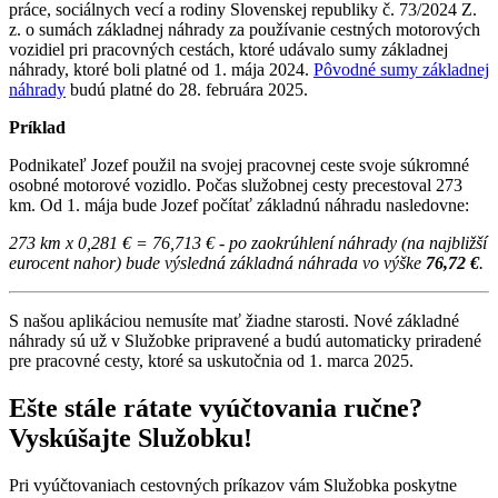
práce, sociálnych vecí a rodiny Slovenskej republiky č. 73/2024 Z.
z. o sumách základnej náhrady za používanie cestných motorových
vozidiel pri pracovných cestách, ktoré udávalo sumy základnej
náhrady, ktoré boli platné od 1. mája 2024.
Pôvodné sumy základnej
náhrady
budú platné do 28. februára 2025.
Príklad
Podnikateľ Jozef použil na svojej pracovnej ceste svoje súkromné
osobné motorové vozidlo. Počas služobnej cesty precestoval 273
km. Od 1. mája bude Jozef počítať základnú náhradu nasledovne:
273 km x 0,281 € = 76,713 € - po zaokrúhlení náhrady (na najbližší
eurocent nahor) bude výsledná základná náhrada vo výške
76,72 €
.
S našou aplikáciou nemusíte mať žiadne starosti. Nové základné
náhrady sú už v Služobke pripravené a budú automaticky priradené
pre pracovné cesty, ktoré sa uskutočnia od 1. marca 2025.
Ešte stále rátate vyúčtovania ručne?
Vyskúšajte Služobku!
Pri vyúčtovaniach cestovných príkazov vám Služobka poskytne