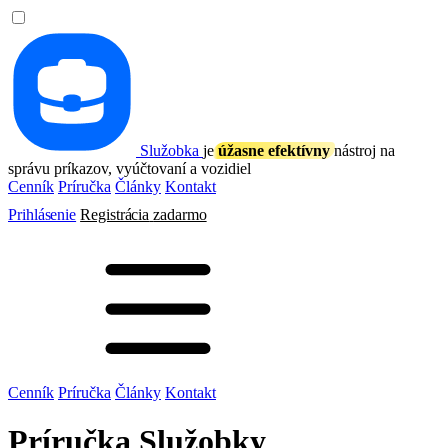
Služobka
je
úžasne efektívny
nástroj na
správu príkazov, vyúčtovaní a vozidiel
Cenník
Príručka
Články
Kontakt
Prihlásenie
Registrácia
zadarmo
Cenník
Príručka
Články
Kontakt
Príručka Služobky