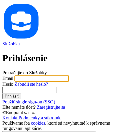
Služobka
Prihlásenie
Pokračujte do Služobky
Email
Heslo
Zabudli ste heslo?
Prihlásiť
Použiť single sign-on (SSO)
Ešte nemáte účet?
Zaregistrujte sa
©Endpoint s. r. o.
Kontakt
Podmienky a súkromie
Používame iba
cookies
, ktoré sú nevyhnutné k správnemu
fungovaniu aplikácie.